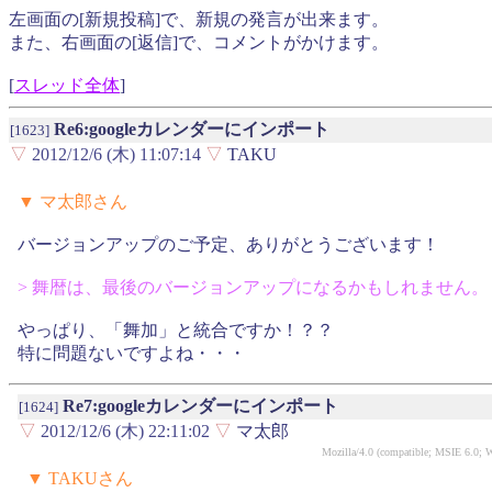
左画面の[新規投稿]で、新規の発言が出来ます。
また、右画面の[返信]で、コメントがかけます。
[
スレッド全体
]
Re6:googleカレンダーにインポート
[1623]
▽
2012/12/6 (木) 11:07:14
▽
TAKU
▼ マ太郎さん
バージョンアップのご予定、ありがとうございます！
> 舞暦は、最後のバージョンアップになるかもしれません。
やっぱり、「舞加」と統合ですか！？？
特に問題ないですよね・・・
Re7:googleカレンダーにインポート
[1624]
▽
2012/12/6 (木) 22:11:02
▽
マ太郎
Mozilla/4.0 (compatible; MSIE 6.0
▼ TAKUさん