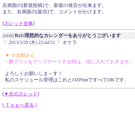
左画面の[新規投稿]で、新規の発言が出来ます。
また、右画面の[返信]で、コメントがかけます。
[
スレッド全体
]
Re2:理想的なカレンダーをありがとうございます
[1630]
▽
2013/3/28 (木) 22:44:51
▽
オケラ
▼ マ太郎さん
> 舞プリンをアップデートする時は、頭に入れておきます。
よろしくお願いしま～す！
私のスケジュール管理はこれとOZPrintですべてOKです。
[
▼次のスレッド
]
[ Ｔｏｐへ戻る ]