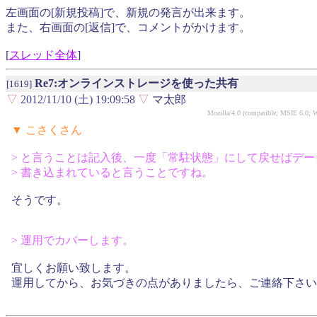
左画面の[新規投稿]で、新規の発言が出来ます。
また、右画面の[返信]で、コメントがかけます。
[
スレッド全体
]
Re7:オンラインストレージを使った共有
[1619]
▽
2012/11/10 (土) 19:09:58
▽
マ太郎
Mozilla/4.0 (compatible; MSIE 6.0
▼ こさくさん
> と言うことは記入後、一度「常駐状態」にして戻せばデ
> 書き込まれていると言うことですね。
そうです。
> 運用でカバーします。
宜しくお願い致します。
運用してから、お気づきの点がありましたら、ご連絡下さい