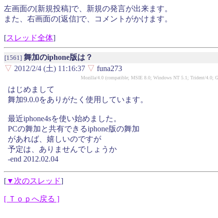
左画面の[新規投稿]で、新規の発言が出来ます。
また、右画面の[返信]で、コメントがかけます。
[
スレッド全体
]
舞加のiphone版は？
[1561]
▽
2012/2/4 (土) 11:16:37
▽
funa273
Mozilla/4.0 (compatible; MSIE 8.0; Windows NT 5.1; Trident/4.0;
はじめまして
舞加9.0.0をありがたく使用しています。
最近iphone4sを使い始めました。
PCの舞加と共有できるiphone版の舞加
があれば、嬉しいのですが
予定は、ありませんでしょうか
-end 2012.02.04
[
▼次のスレッド
]
[ Ｔｏｐへ戻る ]